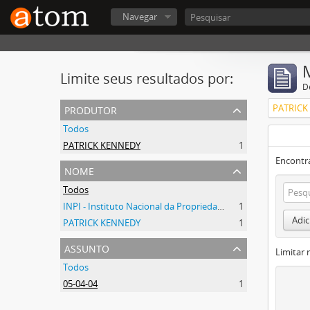
Navegar
Limite seus resultados por:
D
produtor
PATRICK
Todos
PATRICK KENNEDY
1
Encontr
nome
Todos
INPI - Instituto Nacional da Propriedade Industrial
1
Adic
PATRICK KENNEDY
1
assunto
Limitar 
Todos
05-04-04
1