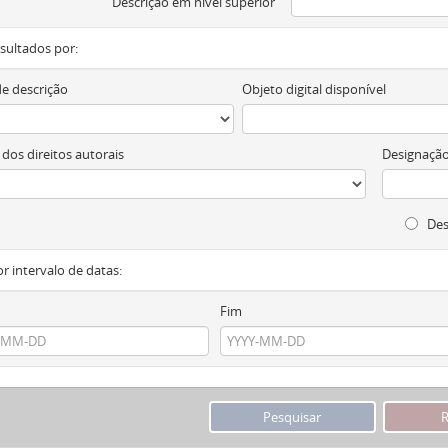
Descrição em nível superior
resultados por:
de descrição
Objeto digital disponível
 dos direitos autorais
Designação
Des
or intervalo de datas:
Fim