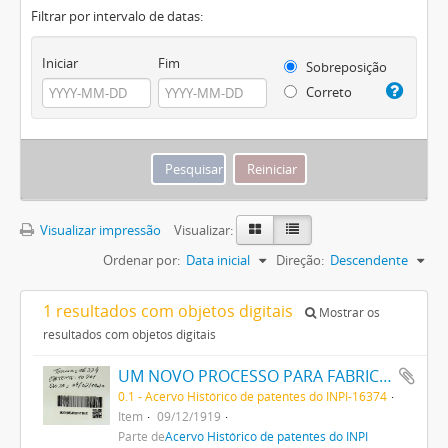
Filtrar por intervalo de datas:
Iniciar
Fim
Sobreposição
Correto
Visualizar impressão
Visualizar:
Ordenar por:
Data inicial
Direção:
Descendente
1 resultados com objetos digitais
Mostrar os
resultados com objetos digitais
UM NOVO PROCESSO PARA FABRICAÇÃO DE MATERIAS CORANTES PRETAS ESCARLATES E AZUIS DOS MATIZES MAIS CLAROS AOS MAIS ESCUROS PARA TINGIR ALGODÃO DIRECTAMENTE
0.1 - Acervo Histórico de patentes do INPI-16374
Item
09/12/1919
Parte de
Acervo Histórico de patentes do INPI