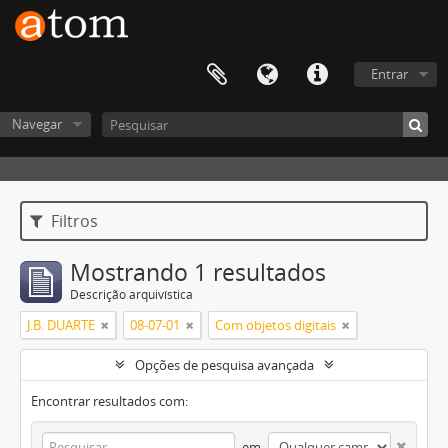
Entrar
Navegar
Filtros
Mostrando 1 resultados
Descrição arquivística
J.B. DUARTE
08-07-01
Com objetos digitais
Opções de pesquisa avançada
Encontrar resultados com:
em