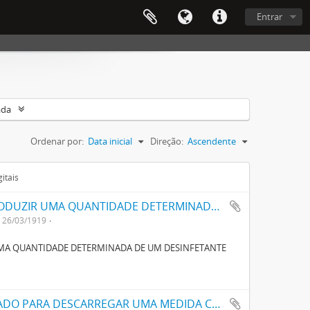
Entrar
ada
Ordenar por:
Data inicial
Direção:
Ascendente
itais
UM DISPOSITIVO AUTOMATICO PARA INTRODUZIR UMA QUANTIDADE DETERMINADA DE UM DESINFECTANTE LIQUIDO NUMA CAIXA DE LAVAGEM DE LATRINAS
26/03/1919
UMA QUANTIDADE DETERMINADA DE UM DESINFETANTE
UM APPARELHO AUTOMÁTICO APERFEIÇOADO PARA DESCARREGAR UMA MEDIDA CERTA DE UM DESINFECTANTE LIQUIDO NUMA CAIXA DE LAVAGEM DE LATRINA OU SEMELHANTE EM CADA OPERAÇÃO DA CAIXA