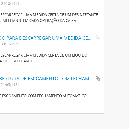
04/12/1919
ESCARREGAR UMA MEDIDA CERTA DE UM DESINFETANTE
 SEMELHANTE EM CADA OPERAÇÃO DA CAIXA
UM APARELHO AUTOMATICO APERFEIÇOADO PARA DESCARREGAR UMA MEDIDA CERTA DE UM LIQUIDO DESINFECTANTE NUMA CAIXA DE LAVAGEM DE LATRINA OU SEMELHANTE
30/11/1920
ESCARREGAR UMA MEDIDA CERTA DE UM LÍQUIDO
NA OU SEMELHANTE
UM NOVO ASSUCAREIRO FECHADO COM ABERTURA DE ESCOAMENTO COM FECHAMENTO AUTOMATICO
21/05/1921
DE ESCOAMENTO COM FECHAMENTO AUTOMÁTICO