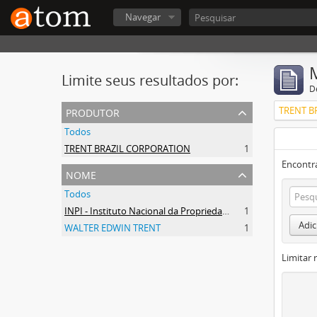
Navegar
Limite seus resultados por:
D
produtor
TRENT B
Todos
TRENT BRAZIL CORPORATION
1
Encontr
nome
Todos
INPI - Instituto Nacional da Propriedade Industrial
1
Adic
WALTER EDWIN TRENT
1
Limitar 