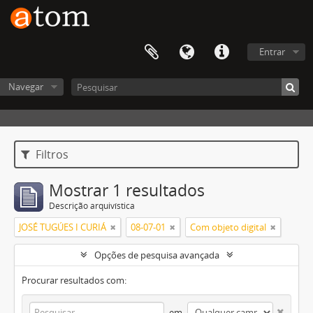
Entrar
Navegar
Filtros
Mostrar 1 resultados
Descrição arquivística
JOSÉ TUGÚES I CURIÁ
08-07-01
Com objeto digital
Opções de pesquisa avançada
Procurar resultados com:
em