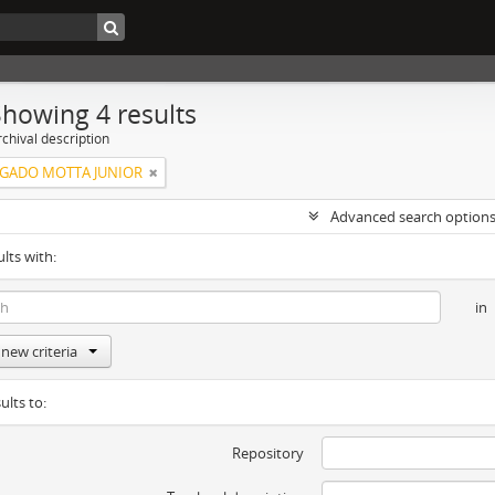
Showing 4 results
chival description
LGADO MOTTA JUNIOR
Advanced search option
ults with:
in
new criteria
ults to:
Repository