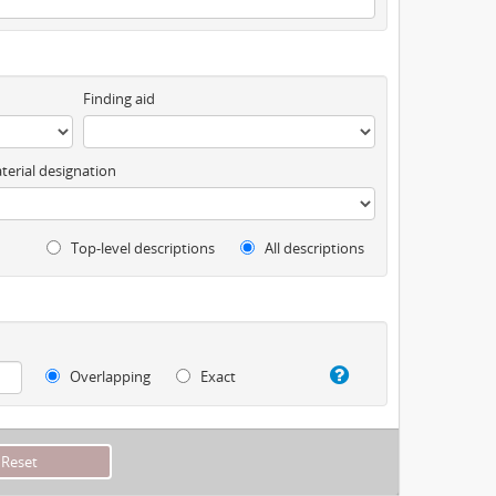
Finding aid
terial designation
Top-level descriptions
All descriptions
Overlapping
Exact