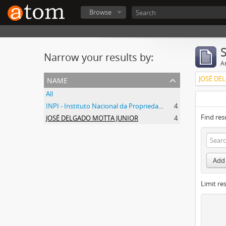
Browse
Narrow your results by:
Ar
name
JOSÉ DE
All
INPI - Instituto Nacional da Propriedade Industrial
4
Find res
JOSÉ DELGADO MOTTA JUNIOR
4
Add 
Limit res