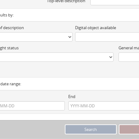
Top-level description
sults by:
of description
Digital object available
ght status
General ma
y date range:
End