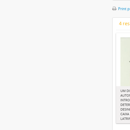
Print 
4 res
UM DI
AUTO
INTR
DETE
DESIN
CAIXA
LATRI