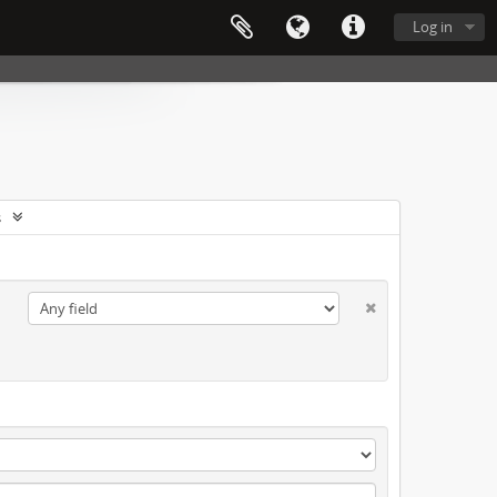
Log in
s