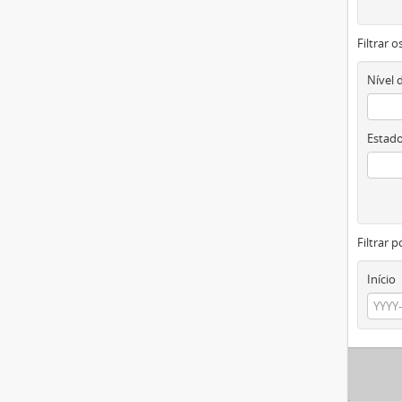
Filtrar 
Nível 
Estado
Filtrar p
Início