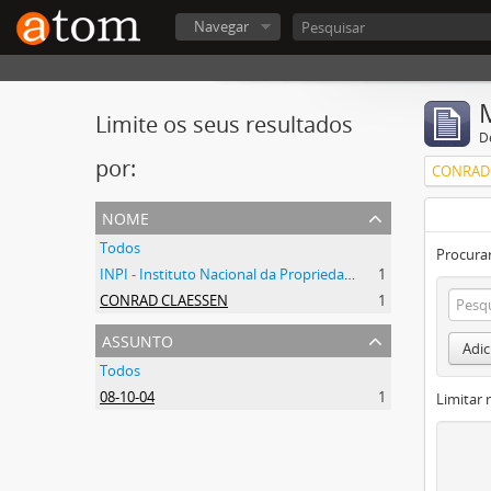
Navegar
Limite os seus resultados
D
por:
CONRAD
nome
Todos
Procurar
INPI - Instituto Nacional da Propriedade Industrial
1
CONRAD CLAESSEN
1
assunto
Adic
Todos
08-10-04
1
Limitar 