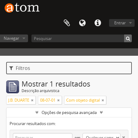
Entrar
Navegar
Filtros
Mostrar 1 resultados
Descrição arquivística
J.B. DUARTE
08-07-01
Com objeto digital
Opções de pesquisa avançada
Procurar resultados com:
em