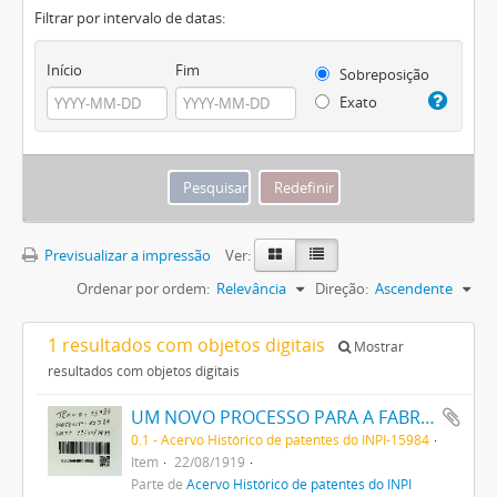
Filtrar por intervalo de datas:
Início
Fim
Sobreposição
Exato
Previsualizar a impressão
Ver:
Ordenar por ordem:
Relevância
Direção:
Ascendente
1 resultados com objetos digitais
Mostrar
resultados com objetos digitais
UM NOVO PROCESSO PARA A FABRICAÇÃO DE TINTAS EM PÓ POR MEIO DA PRECIPITAÇÃO E FIXAÇÃO DE TINTAS ANILINAS SOBRE CORPOS MINERAES
0.1 - Acervo Histórico de patentes do INPI-15984
Item
22/08/1919
Parte de
Acervo Histórico de patentes do INPI