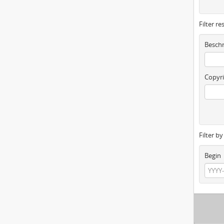
Filter re
Beschr
Copyri
Filter b
Begin