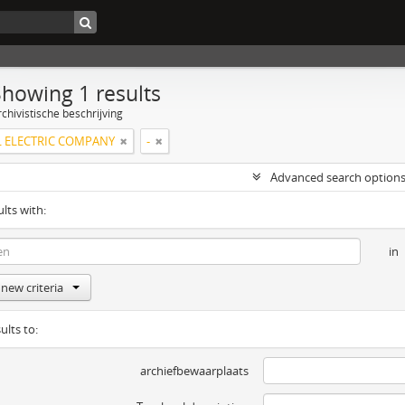
Showing 1 results
chivistische beschrijving
 ELECTRIC COMPANY
-
Advanced search option
ults with:
in
new criteria
ults to:
archiefbewaarplaats