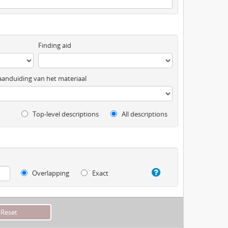
Finding aid
anduiding van het materiaal
Top-level descriptions
All descriptions
Overlapping
Exact