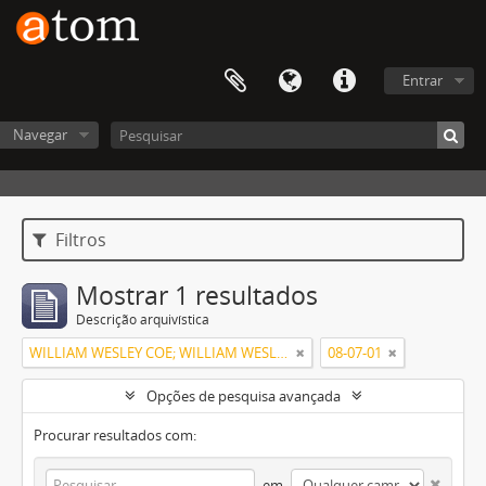
Entrar
Navegar
Filtros
Mostrar 1 resultados
Descrição arquivística
WILLIAM WESLEY COE; WILLIAM WESLEY COE JUNIOR
08-07-01
Opções de pesquisa avançada
Procurar resultados com:
em