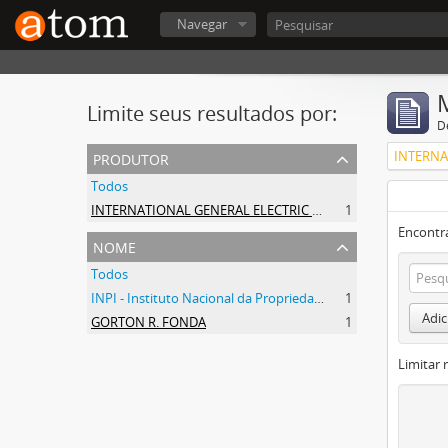
Navegar
Limite seus resultados por:
D
produtor
Todos
INTERNATIONAL GENERAL ELECTRIC COMPANY, INCORPORATED
1
Encontr
nome
Todos
INPI - Instituto Nacional da Propriedade Industrial
1
Adic
GORTON R. FONDA
1
Limitar 