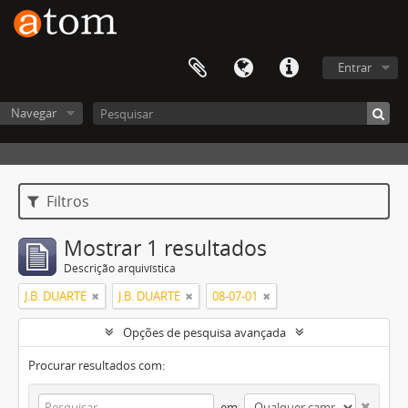
Entrar
Navegar
Filtros
Mostrar 1 resultados
Descrição arquivística
J.B. DUARTE
J.B. DUARTE
08-07-01
Opções de pesquisa avançada
Procurar resultados com:
em