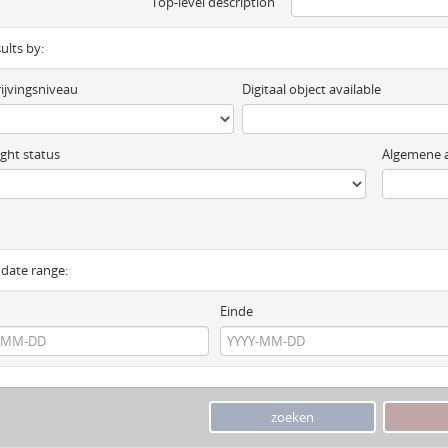
Top-level description
sults by:
ijvingsniveau
Digitaal object available
ght status
Algemene a
y date range:
Einde