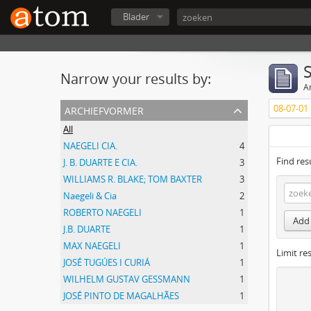
Blader
Narrow your results by:
Ar
archiefvormer
08-07-01
All
NAEGELI CIA.
4
Find res
J. B. DUARTE E CIA.
3
WILLIAMS R. BLAKE; TOM BAXTER
3
Naegeli & Cia
2
ROBERTO NAEGELI
1
Add 
J.B. DUARTE
1
MAX NAEGELI
1
Limit res
JOSÉ TUGÚES I CURIÁ
1
WILHELM GUSTAV GESSMANN
1
JOSÉ PINTO DE MAGALHÃES
1