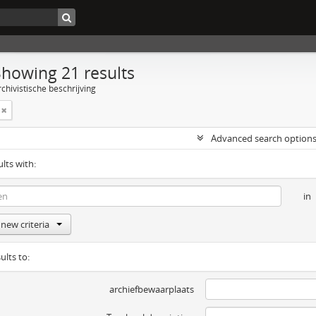
Showing 21 results
chivistische beschrijving
Advanced search option
ults with:
in
new criteria
ults to:
archiefbewaarplaats