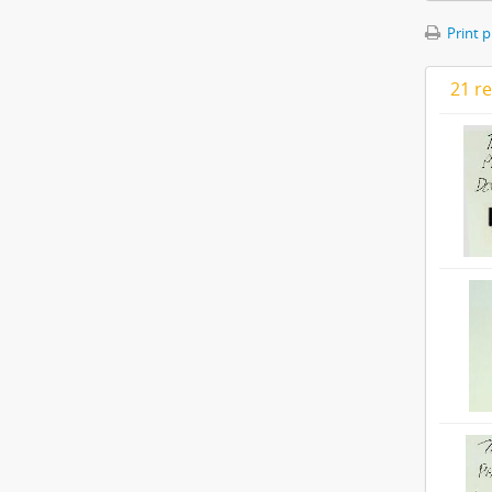
Print 
21 re