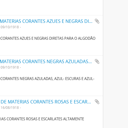
UM NOVO PROCESSO PARA O FABRICO DE MATERIAS CORANTES AZUES E NEGRAS DIRECTAS PARA O ALGODÃO COM TONS VARIAVEIS
09/10/1918
 CORANTES AZUES E NEGRAS DIRETAS PARA O ALGODÃO
UM NOVO PROCESSO PARA O FABRICO DE MATERIAS CORANTES NEGRAS AZULADAS, AZUL- ESCURAS E AZUL-VIOLETAS CONTENDO NAPHTALINA E ENXOFRE
09/10/1918
CORANTES NEGRAS AZULADAS, AZUL- ESCURAS E AZUL-
UM NOVO PROCESSO PARA A FABRICAÇÃO DE MATERIAS CORANTES ROSAS E ESCARLATES ALTAMENTE CONCENTRADAS PARA TINGIR ALGODÃO
16/08/1918
IAS CORANTES ROSAS E ESCARLATES ALTAMENTE