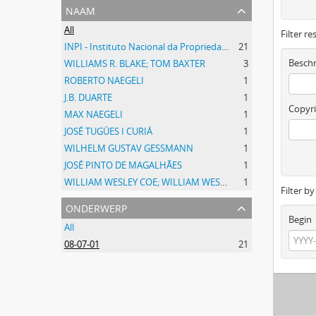
naam
All
Filter re
INPI - Instituto Nacional da Propriedade Industrial
21
Beschr
WILLIAMS R. BLAKE; TOM BAXTER
3
ROBERTO NAEGELI
1
J.B. DUARTE
1
Copyri
MAX NAEGELI
1
JOSÉ TUGÚES I CURIÁ
1
WILHELM GUSTAV GESSMANN
1
JOSÉ PINTO DE MAGALHÃES
1
WILLIAM WESLEY COE; WILLIAM WESLEY COE JUNIOR
1
Filter b
onderwerp
Begin
All
08-07-01
21