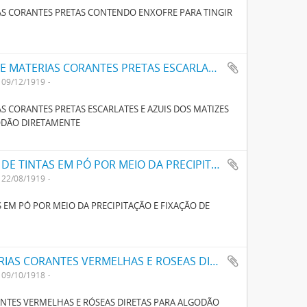
S CORANTES PRETAS CONTENDO ENXOFRE PARA TINGIR
UM NOVO PROCESSO PARA FABRICAÇÃO DE MATERIAS CORANTES PRETAS ESCARLATES E AZUIS DOS MATIZES MAIS CLAROS AOS MAIS ESCUROS PARA TINGIR ALGODÃO DIRECTAMENTE
09/12/1919
 CORANTES PRETAS ESCARLATES E AZUIS DOS MATIZES
GODÃO DIRETAMENTE
UM NOVO PROCESSO PARA A FABRICAÇÃO DE TINTAS EM PÓ POR MEIO DA PRECIPITAÇÃO E FIXAÇÃO DE TINTAS ANILINAS SOBRE CORPOS MINERAES
22/08/1919
 EM PÓ POR MEIO DA PRECIPITAÇÃO E FIXAÇÃO DE
UM NOVO PROCESSO O FABRICO DE MATERIAS CORANTES VERMELHAS E ROSEAS DIRECTAS PARA ALGODÃO
09/10/1918
NTES VERMELHAS E RÓSEAS DIRETAS PARA ALGODÃO