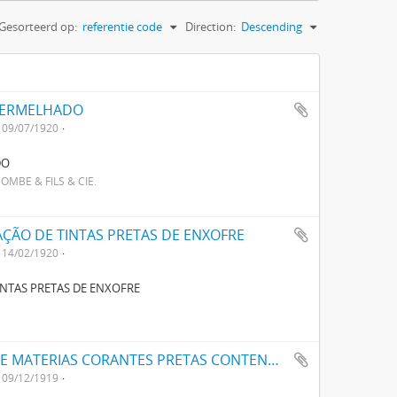
Gesorteerd op:
referentie code
Direction:
Descending
VERMELHADO
09/07/1920
DO
MBE & FILS & CIE.
ÇÃO DE TINTAS PRETAS DE ENXOFRE
14/02/1920
NTAS PRETAS DE ENXOFRE
UM NOVO PROCESSO PARA FABRICAÇÃO DE MATERIAS CORANTES PRETAS CONTENDO ENXOFRE PARA TINGIR ALGODÃO
09/12/1919