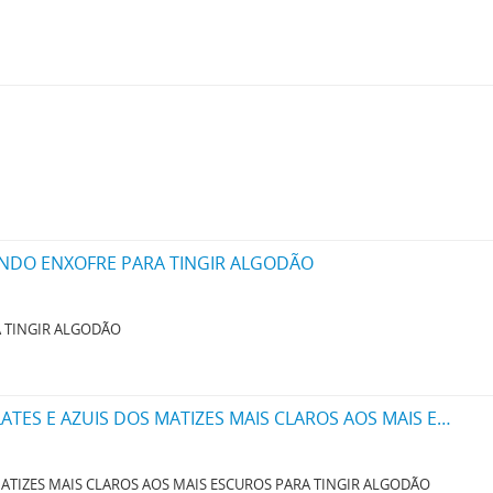
NDO ENXOFRE PARA TINGIR ALGODÃO
 TINGIR ALGODÃO
UM NOVO PROCESSO PARA FABRICAÇÃO DE MATERIAS CORANTES PRETAS ESCARLATES E AZUIS DOS MATIZES MAIS CLAROS AOS MAIS ESCUROS PARA TINGIR ALGODÃO DIRECTAMENTE
ATIZES MAIS CLAROS AOS MAIS ESCUROS PARA TINGIR ALGODÃO