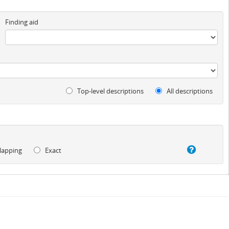
Finding aid
Top-level descriptions
All descriptions
lapping
Exact