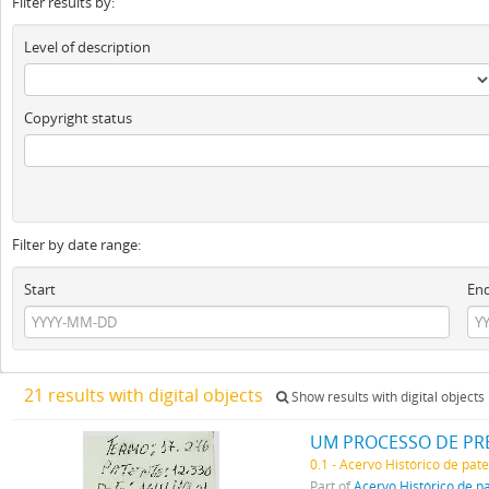
Filter results by:
Level of description
Copyright status
Filter by date range:
Start
En
21 results with digital objects
Show results with digital objects
UM PROCESSO DE PR
0.1 - Acervo Histórico de pat
Part of
Acervo Histórico de p