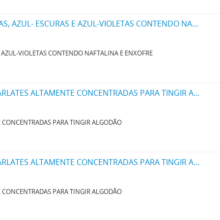
UM NOVO PROCESSO PARA O FABRICO DE MATERIAS CORANTES NEGRAS AZULADAS, AZUL- ESCURAS E AZUL-VIOLETAS CONTENDO NAPHTALINA E ENXOFRE
E AZUL-VIOLETAS CONTENDO NAFTALINA E ENXOFRE
UM NOVO PROCESSO PARA A FABRICAÇÃO DE MATERIAS CORANTES ROSAS E ESCARLATES ALTAMENTE CONCENTRADAS PARA TINGIR ALGODÃO
E CONCENTRADAS PARA TINGIR ALGODÃO
UM NOVO PROCESSO PARA A FABRICAÇÃO DE MATERIAS CORANTES ROSAS E ESCARLATES ALTAMENTE CONCENTRADAS PARA TINGIR ALGODÃO
E CONCENTRADAS PARA TINGIR ALGODÃO