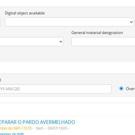
Digital object available
General material designation
d
Over
EPARAR O PARDO AVERMELHADO
entes do INPI-17276
Item
09/07/1920
atentes do INPI