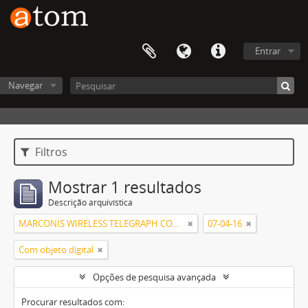
Entrar
Navegar
Filtros
Mostrar 1 resultados
Descrição arquivística
MARCONIS WIRELESS TELEGRAPH COMPANY, LIMITED
07-04-16
Com objeto digital
Opções de pesquisa avançada
Procurar resultados com: