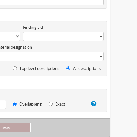
Finding aid
terial designation
Top-level descriptions
All descriptions
Overlapping
Exact