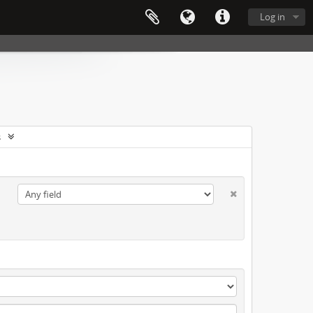
Log in
s