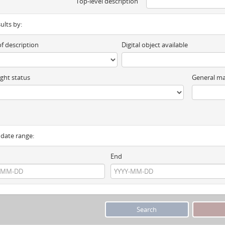
Top-level description
sults by:
of description
Digital object available
ght status
General ma
y date range:
End