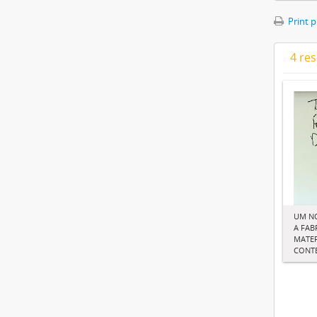
Print 
4 res
UM N
A FAB
MATER
CONT