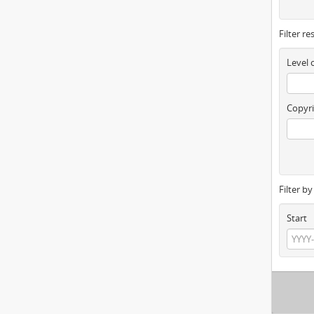
Filter re
Level 
Copyri
Filter b
Start