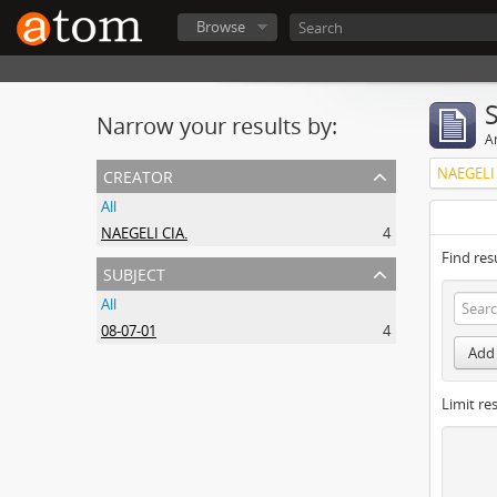
Browse
Narrow your results by:
Ar
creator
NAEGELI 
All
NAEGELI CIA.
4
Find res
subject
All
08-07-01
4
Add 
Limit res