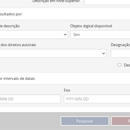
Descrição em nível superior
resultados por:
de descrição
Objeto digital disponível
 dos direitos autorais
Designação
Des
or intervalo de datas:
Fim