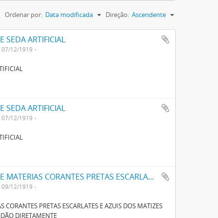
Ordenar por:
Data modificada
Direção:
Ascendente
 SEDA ARTIFICIAL
07/12/1919
IFICIAL
 SEDA ARTIFICIAL
07/12/1919
IFICIAL
UM NOVO PROCESSO PARA FABRICAÇÃO DE MATERIAS CORANTES PRETAS ESCARLATES E AZUIS DOS MATIZES MAIS CLAROS AOS MAIS ESCUROS PARA TINGIR ALGODÃO DIRECTAMENTE
09/12/1919
 CORANTES PRETAS ESCARLATES E AZUIS DOS MATIZES
GODÃO DIRETAMENTE