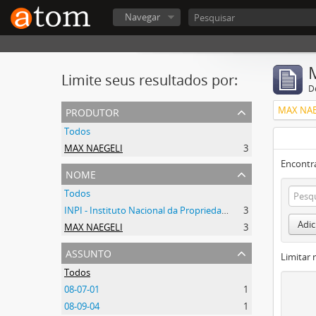
Navegar
Limite seus resultados por:
D
produtor
MAX NAE
Todos
MAX NAEGELI
3
Encontr
nome
Todos
INPI - Instituto Nacional da Propriedade Industrial
3
Adic
MAX NAEGELI
3
assunto
Limitar 
Todos
08-07-01
1
08-09-04
1