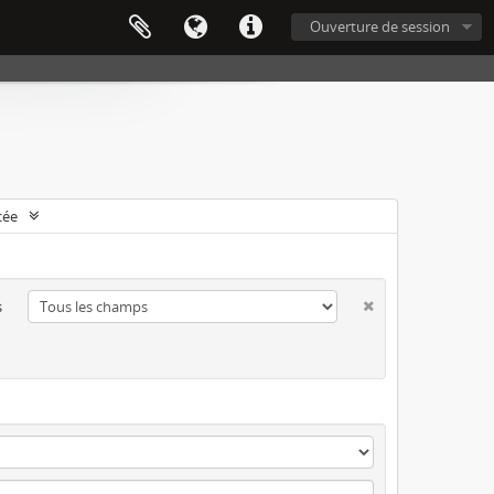
Ouverture de session
cée
s