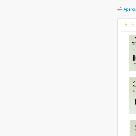
Aperçu
6 ré