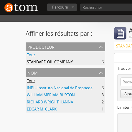
Parcourir
A
Affiner les résultats par :
D
producteur
STANDA
Tout
STANDARD OIL COMPANY
6
Trouver 
nom
Tout
INPI - Instituto Nacional da Propriedade Industrial
6
Ajou
WILLIAM MERIAM BURTON
3
RICHARD WRIGHT HANNA
2
Limiter l
EDGAR M. CLARK
1