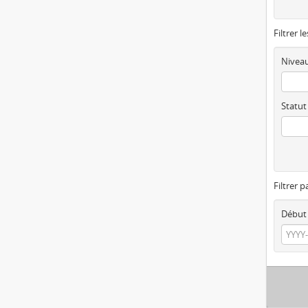
Filtrer l
Niveau
Statut
Filtrer p
Début