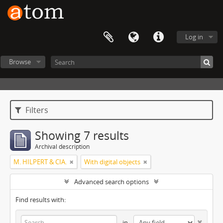
Log in
Browse
Filters
Showing 7 results
Archival description
M. HILPERT & CIA.
With digital objects
Advanced search options
Find results with:
in