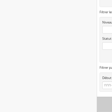
Filtrer l
Niveau
Statut
Filtrer p
Début