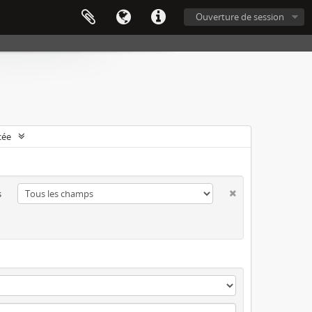
Ouverture de session
cée
s