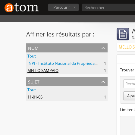
Parcourir
A
Affiner les résultats par :
D
nom
MELLO 
Tout
INPI - Instituto Nacional da Propriedade Industrial
1
Trouver 
MELLO SAMPAIO
1
sujet
Tout
Ajou
11-01-05
1
Limiter l