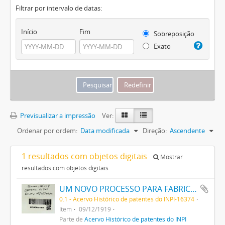
Filtrar por intervalo de datas:
Início
Fim
Sobreposição
Exato
Previsualizar a impressão
Ver:
Ordenar por ordem:
Data modificada
Direção:
Ascendente
1 resultados com objetos digitais
Mostrar
resultados com objetos digitais
UM NOVO PROCESSO PARA FABRICAÇÃO DE MATERIAS CORANTES PRETAS ESCARLATES E AZUIS DOS MATIZES MAIS CLAROS AOS MAIS ESCUROS PARA TINGIR ALGODÃO DIRECTAMENTE
0.1 - Acervo Histórico de patentes do INPI-16374
Item
09/12/1919
Parte de
Acervo Histórico de patentes do INPI