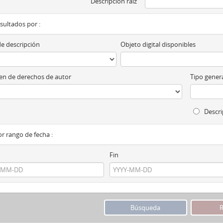
Descripción raíz
esultados por :
de descripción
Objeto digital disponibles
n de derechos de autor
Tipo genera
Descri
por rango de fecha :
Fin