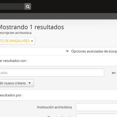
Mostrando 1 resultados
scripción archivística
NTO DE MAGALHÃES
Opciones avanzadas de bús
r resultados con :
en
ir nuevo criterio
resultados por :
Institución archivística