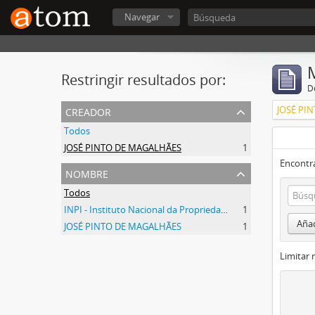
Navegar
Restringir resultados por:
De
creador
JOSÉ PI
Todos
JOSÉ PINTO DE MAGALHÃES
1
Encontra
nombre
Todos
INPI - Instituto Nacional da Propriedade Industrial
1
Añad
JOSÉ PINTO DE MAGALHÃES
1
Limitar 