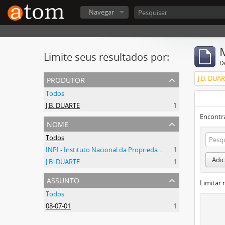
Navegar
Limite seus resultados por:
D
produtor
J.B. DUA
Todos
J.B. DUARTE
1
Encontr
nome
Todos
INPI - Instituto Nacional da Propriedade Industrial
1
Adic
J.B. DUARTE
1
assunto
Limitar 
Todos
08-07-01
1