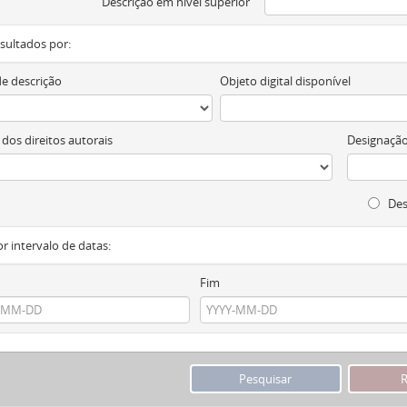
Descrição em nível superior
resultados por:
de descrição
Objeto digital disponível
 dos direitos autorais
Designação
Des
or intervalo de datas:
Fim