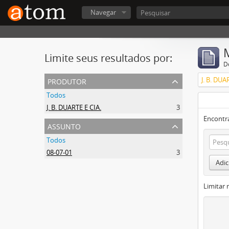
Navegar
Limite seus resultados por:
D
produtor
J. B. DUA
Todos
J. B. DUARTE E CIA.
3
Encontr
assunto
Todos
08-07-01
3
Adic
Limitar 