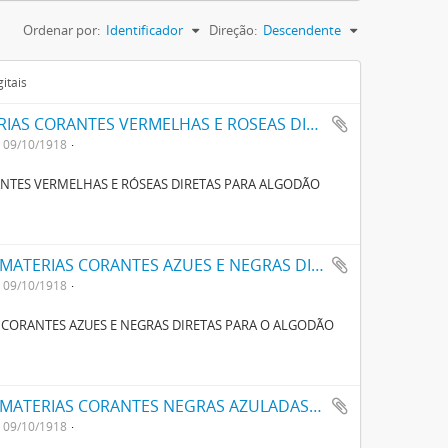
Ordenar por:
Identificador
Direção:
Descendente
itais
UM NOVO PROCESSO O FABRICO DE MATERIAS CORANTES VERMELHAS E ROSEAS DIRECTAS PARA ALGODÃO
09/10/1918
NTES VERMELHAS E RÓSEAS DIRETAS PARA ALGODÃO
UM NOVO PROCESSO PARA O FABRICO DE MATERIAS CORANTES AZUES E NEGRAS DIRECTAS PARA O ALGODÃO COM TONS VARIAVEIS
09/10/1918
 CORANTES AZUES E NEGRAS DIRETAS PARA O ALGODÃO
UM NOVO PROCESSO PARA O FABRICO DE MATERIAS CORANTES NEGRAS AZULADAS, AZUL- ESCURAS E AZUL-VIOLETAS CONTENDO NAPHTALINA E ENXOFRE
09/10/1918