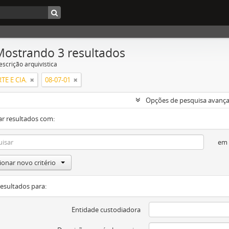
Mostrando 3 resultados
escrição arquivística
RTE E CIA.
08-07-01
Opções de pesquisa avanç
ar resultados com:
em
ionar novo critério
resultados para:
Entidade custodiadora