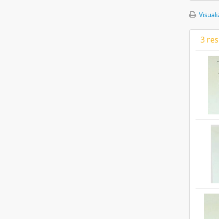
Visuali
3 re