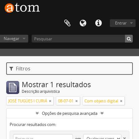
Entrar
Navegar
Filtros
Mostrar 1 resultados
Descrição arquivística
JOSÉ TUGÚES I CURIÁ
08-07-01
Com objeto digital
Opções de pesquisa avançada
Procurar resultados com:
em