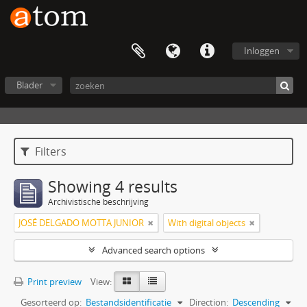
Inloggen
Blader
Filters
Showing 4 results
Archivistische beschrijving
JOSÉ DELGADO MOTTA JUNIOR
With digital objects
Advanced search options
Print preview
View:
Gesorteerd op:
Bestandsidentificatie
Direction:
Descending