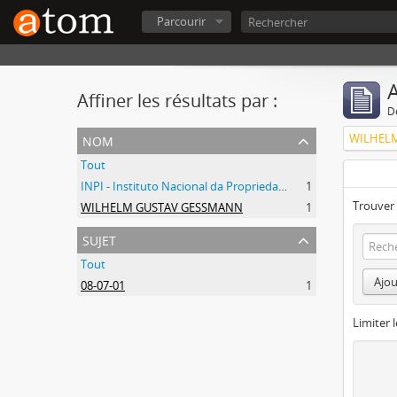
Parcourir
A
Affiner les résultats par :
D
nom
WILHEL
Tout
INPI - Instituto Nacional da Propriedade Industrial
1
Trouver 
WILHELM GUSTAV GESSMANN
1
sujet
Tout
Ajou
08-07-01
1
Limiter l