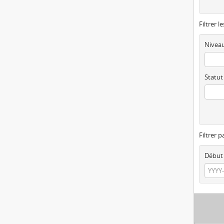
Filtrer l
Niveau
Statut
Filtrer p
Début