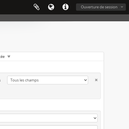
Ouverture de session
cée
s