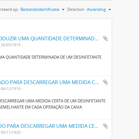
rteerd op:
Bestandsidentificatie
Direction:
Ascending
UM DISPOSITIVO AUTOMATICO PARA INTRODUZIR UMA QUANTIDADE DETERMINADA DE UM DESINFECTANTE LIQUIDO NUMA CAIXA DE LAVAGEM DE LATRINAS
26/03/1919
UMA QUANTIDADE DETERMINADA DE UM DESINFETANTE
UM APPARELHO AUTOMÁTICO APERFEIÇOADO PARA DESCARREGAR UMA MEDIDA CERTA DE UM DESINFECTANTE LIQUIDO NUMA CAIXA DE LAVAGEM DE LATRINA OU SEMELHANTE EM CADA OPERAÇÃO DA CAIXA
04/12/1919
ESCARREGAR UMA MEDIDA CERTA DE UM DESINFETANTE
 SEMELHANTE EM CADA OPERAÇÃO DA CAIXA
UM APARELHO AUTOMATICO APERFEIÇOADO PARA DESCARREGAR UMA MEDIDA CERTA DE UM LIQUIDO DESINFECTANTE NUMA CAIXA DE LAVAGEM DE LATRINA OU SEMELHANTE
30/11/1920