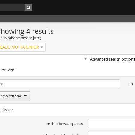
Showing 4 results
chivistische beschrijving
LGADO MOTTA JUNIOR
Advanced search option
ults with:
in
new criteria
ults to:
archiefbewaarplaats