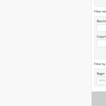
Filter re
Beschr
Copyri
Filter b
Begin