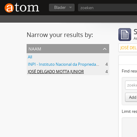
Blader
Narrow your results by:
Ar
naam
JOSÉ DE
All
INPI - Instituto Nacional da Propriedade Industrial
4
Find res
JOSÉ DELGADO MOTTA JUNIOR
4
Add 
Limit res