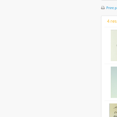
Print 
4 res