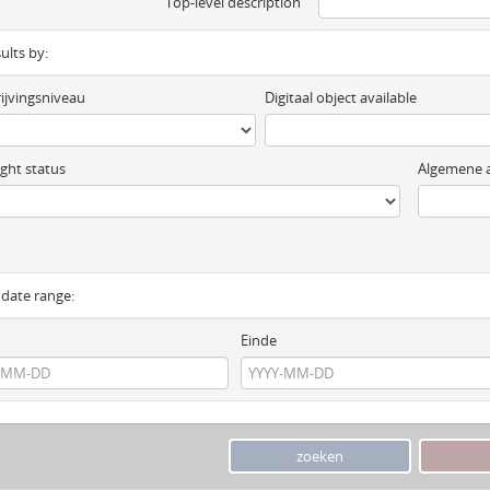
Top-level description
sults by:
ijvingsniveau
Digitaal object available
ght status
Algemene a
y date range:
Einde