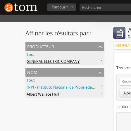
Parcourir
A
Affiner les résultats par :
D
producteur
GENERAL
Tout
GENERAL ELECTRIC COMPANY
1
Trouver 
nom
Tout
INPI - Instituto Nacional da Propriedade Industrial
1
Ajou
Albert Wallace Hull
1
Limiter l