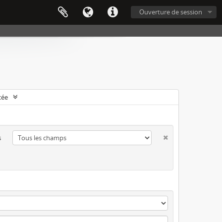
Ouverture de session
cée
s