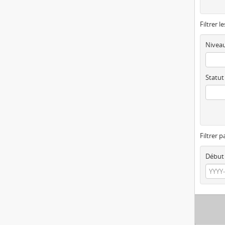
Filtrer l
Niveau
Statut
Filtrer p
Début