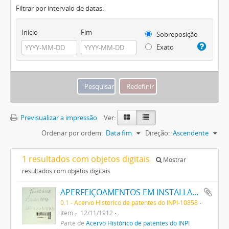
Filtrar por intervalo de datas:
Início
Fim
Sobreposição
Exato
Previsualizar a impressão
Ver:
Ordenar por ordem:
Data fim
Direção:
Ascendente
1 resultados com objetos digitais
Mostrar
resultados com objetos digitais
APERFEIÇOAMENTOS EM INSTALLAÇÕES ELECTRICAS PARA ILLUMINAÇÃO, AQUECIMENTO E VENTILAÇÃO DE VEHICULOS DE ESTRADAS DE FERRO E PARA FINS SEMELHANTES E RELATIVOS A TAES INSTALLAÇÕES
0.1 - Acervo Histórico de patentes do INPI-10858
Item
12/11/1912
Parte de
Acervo Histórico de patentes do INPI