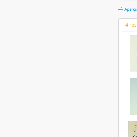
Aperçu
4 ré