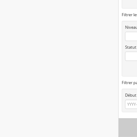
Filtrer l
Niveau
Statut
Filtrer p
Début