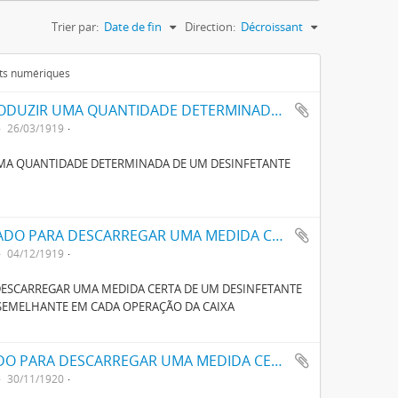
Trier par:
Date de fin
Direction:
Décroissant
ets numériques
UM DISPOSITIVO AUTOMATICO PARA INTRODUZIR UMA QUANTIDADE DETERMINADA DE UM DESINFECTANTE LIQUIDO NUMA CAIXA DE LAVAGEM DE LATRINAS
26/03/1919
UMA QUANTIDADE DETERMINADA DE UM DESINFETANTE
UM APPARELHO AUTOMÁTICO APERFEIÇOADO PARA DESCARREGAR UMA MEDIDA CERTA DE UM DESINFECTANTE LIQUIDO NUMA CAIXA DE LAVAGEM DE LATRINA OU SEMELHANTE EM CADA OPERAÇÃO DA CAIXA
04/12/1919
ESCARREGAR UMA MEDIDA CERTA DE UM DESINFETANTE
 SEMELHANTE EM CADA OPERAÇÃO DA CAIXA
UM APARELHO AUTOMATICO APERFEIÇOADO PARA DESCARREGAR UMA MEDIDA CERTA DE UM LIQUIDO DESINFECTANTE NUMA CAIXA DE LAVAGEM DE LATRINA OU SEMELHANTE
30/11/1920