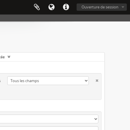
Ouverture de session
cée
s