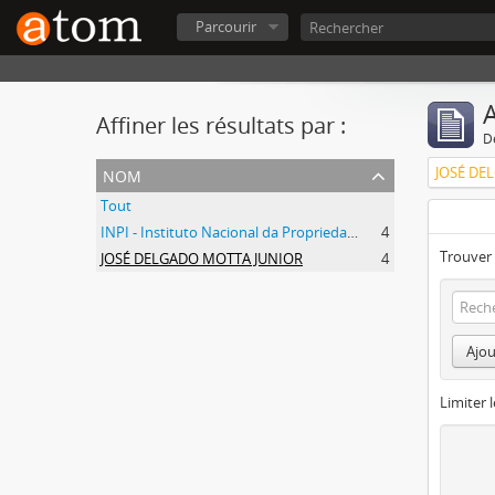
Parcourir
A
Affiner les résultats par :
D
nom
JOSÉ DE
Tout
INPI - Instituto Nacional da Propriedade Industrial
4
Trouver 
JOSÉ DELGADO MOTTA JUNIOR
4
Ajou
Limiter l