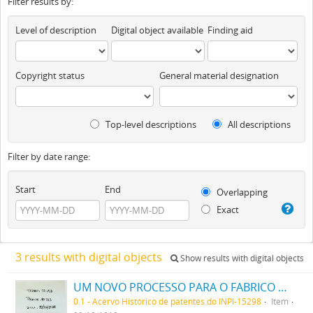
Filter results by:
Level of description
Digital object available
Finding aid
Copyright status
General material designation
Top-level descriptions
All descriptions
Filter by date range:
Start
End
Overlapping
Exact
3 results with digital objects
Show results with digital objects
UM NOVO PROCESSO PARA O FABRICO DE MATERIAS CORANTES AZUES E NEGRAS DIRECTAS PARA O ALGODÃO COM TONS VARIAVEIS
0.1 - Acervo Histórico de patentes do INPI-15298
Item