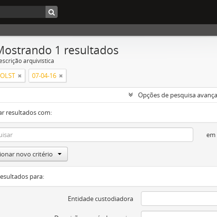
Mostrando 1 resultados
escrição arquivística
HOLST
07-04-16
Opções de pesquisa avanç
ar resultados com:
em
ionar novo critério
resultados para:
Entidade custodiadora