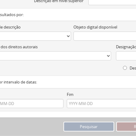
Descrição em nível superior
resultados por:
de descrição
Objeto digital disponível
 dos direitos autorais
Designação
Des
or intervalo de datas:
Fim