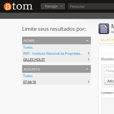
Navegar
Limite seus resultados por:
D
nome
GILLES 
Todos
INPI - Instituto Nacional da Propriedade Industrial
1
Encontr
GILLES HOLST
1
assunto
Todos
Adic
07-04-16
1
Limitar 