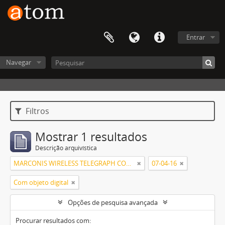
Entrar
Navegar
Filtros
Mostrar 1 resultados
Descrição arquivística
MARCONIS WIRELESS TELEGRAPH COMPANY, LIMITED
07-04-16
Com objeto digital
Opções de pesquisa avançada
Procurar resultados com: