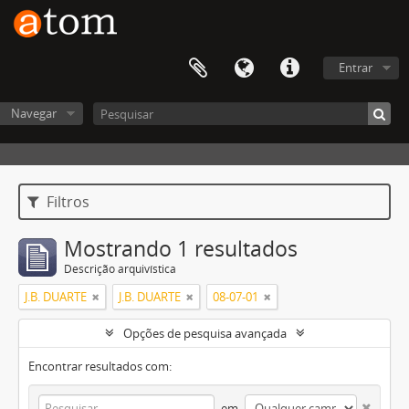
Entrar
Navegar
Filtros
Mostrando 1 resultados
Descrição arquivística
J.B. DUARTE
J.B. DUARTE
08-07-01
Opções de pesquisa avançada
Encontrar resultados com:
em