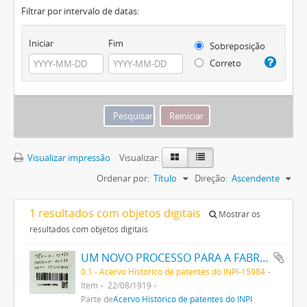
Filtrar por intervalo de datas:
Iniciar
Fim
Sobreposição
Correto
Visualizar impressão
Visualizar:
Ordenar por:
Título
Direção:
Ascendente
1 resultados com objetos digitais
Mostrar os
resultados com objetos digitais
UM NOVO PROCESSO PARA A FABRICAÇÃO DE TINTAS EM PÓ POR MEIO DA PRECIPITAÇÃO E FIXAÇÃO DE TINTAS ANILINAS SOBRE CORPOS MINERAES
0.1 - Acervo Histórico de patentes do INPI-15984
Item
22/08/1919
Parte de
Acervo Histórico de patentes do INPI