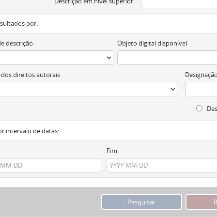
Descrição em nível superior
resultados por:
de descrição
Objeto digital disponível
 dos direitos autorais
Designação
Des
or intervalo de datas:
Fim