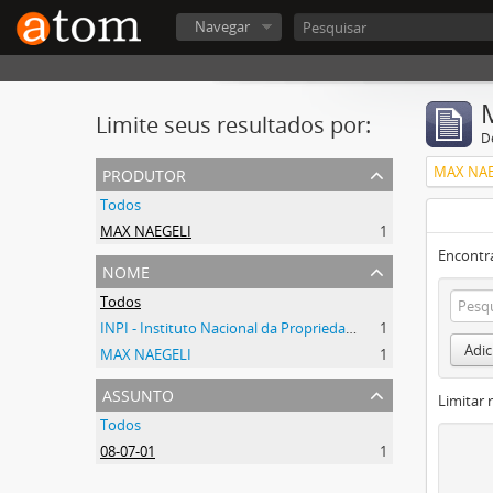
Navegar
Limite seus resultados por:
D
produtor
MAX NAE
Todos
MAX NAEGELI
1
Encontr
nome
Todos
INPI - Instituto Nacional da Propriedade Industrial
1
Adic
MAX NAEGELI
1
assunto
Limitar 
Todos
08-07-01
1