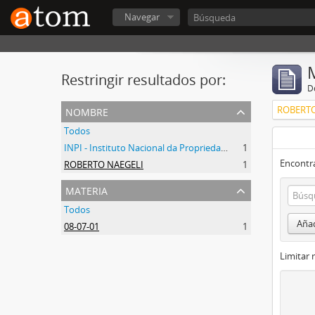
Navegar
Restringir resultados por:
De
nombre
ROBERTO
Todos
INPI - Instituto Nacional da Propriedade Industrial
1
Encontra
ROBERTO NAEGELI
1
materia
Todos
Añad
08-07-01
1
Limitar 