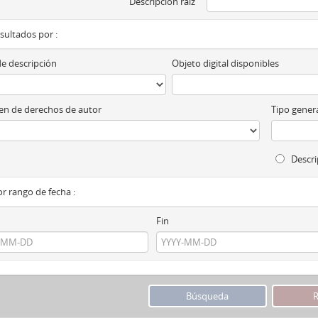
Descripción raíz
esultados por :
de descripción
Objeto digital disponibles
n de derechos de autor
Tipo genera
Descri
por rango de fecha :
Fin