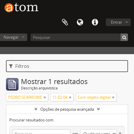
Entrar
Navegar
Filtros
Mostrar 1 resultados
Descrição arquivística
PEDRO SCARROME
11-02-04
Com objeto digital
Opções de pesquisa avançada
Procurar resultados com:
em