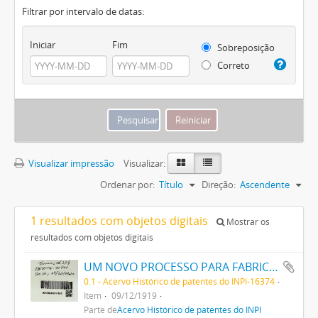
Filtrar por intervalo de datas:
Iniciar
Fim
Sobreposição
Correto
Visualizar impressão
Visualizar:
Ordenar por:
Título
Direção:
Ascendente
1 resultados com objetos digitais
Mostrar os
resultados com objetos digitais
UM NOVO PROCESSO PARA FABRICAÇÃO DE MATERIAS CORANTES PRETAS ESCARLATES E AZUIS DOS MATIZES MAIS CLAROS AOS MAIS ESCUROS PARA TINGIR ALGODÃO DIRECTAMENTE
0.1 - Acervo Histórico de patentes do INPI-16374
Item
09/12/1919
Parte de
Acervo Histórico de patentes do INPI