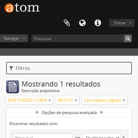
Entrar
Navegar
Filtros
Mostrando 1 resultados
Descrição arquivística
JOSÉ TUGÚES I CURIÁ
08-07-01
Com objetos digitais
Opções de pesquisa avançada
Encontrar resultados com:
em