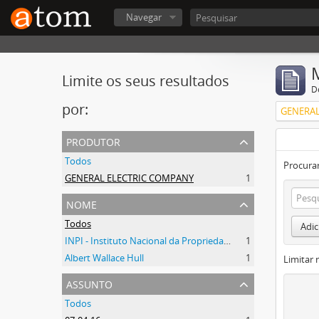
Navegar
Limite os seus resultados
D
por:
GENERAL
produtor
Todos
Procurar
GENERAL ELECTRIC COMPANY
1
nome
Todos
Adic
INPI - Instituto Nacional da Propriedade Industrial
1
Albert Wallace Hull
1
Limitar 
assunto
Todos