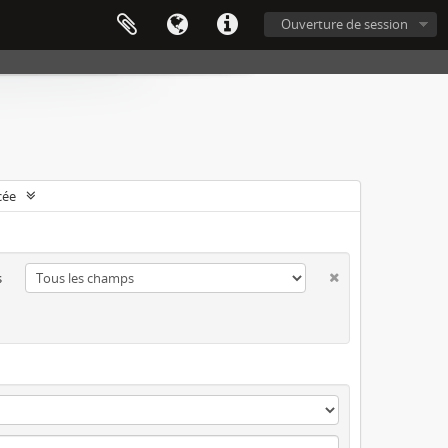
Ouverture de session
cée
s