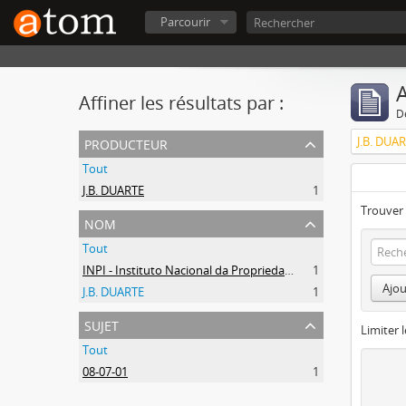
Parcourir
A
Affiner les résultats par :
D
producteur
J.B. DUA
Tout
J.B. DUARTE
1
Trouver 
nom
Tout
INPI - Instituto Nacional da Propriedade Industrial
1
Ajou
J.B. DUARTE
1
sujet
Limiter l
Tout
08-07-01
1