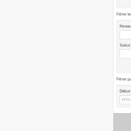
Filtrer l
Niveau
Statut
Filtrer p
Début