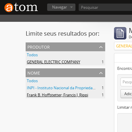
Navegar
Limite seus resultados por:
D
produtor
GENERAL
Todos
GENERAL ELECTRIC COMPANY
1
Encontr
nome
Todos
INPI - Instituto Nacional da Propriedade Industrial
1
Adic
Frank B. Hoffstetter; Francis J. Rippi
1
Limitar 