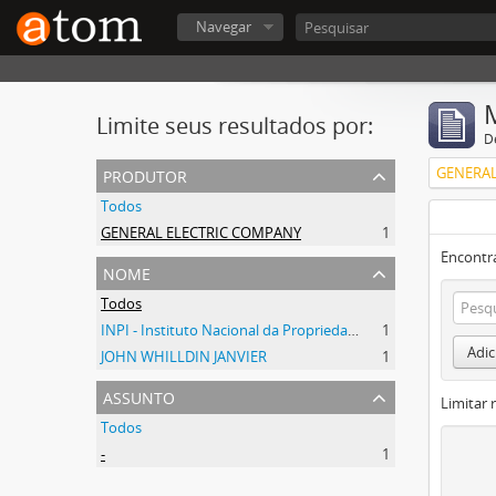
Navegar
Limite seus resultados por:
D
produtor
GENERAL
Todos
GENERAL ELECTRIC COMPANY
1
Encontr
nome
Todos
INPI - Instituto Nacional da Propriedade Industrial
1
Adic
JOHN WHILLDIN JANVIER
1
assunto
Limitar 
Todos
-
1