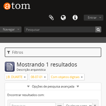
Entrar
Navegar
Filtros
Mostrando 1 resultados
Descrição arquivística
J.B. DUARTE
08-07-01
Com objetos digitais
Opções de pesquisa avançada
Encontrar resultados com:
em