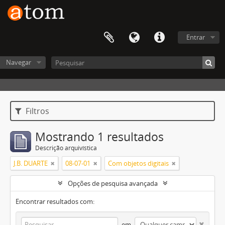
Entrar
Navegar
Filtros
Mostrando 1 resultados
Descrição arquivística
J.B. DUARTE
08-07-01
Com objetos digitais
Opções de pesquisa avançada
Encontrar resultados com:
em