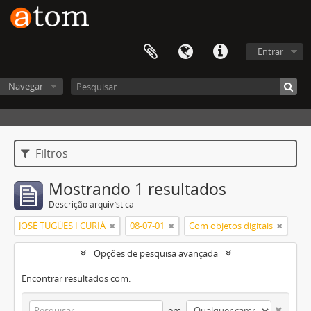
Entrar
Navegar
Filtros
Mostrando 1 resultados
Descrição arquivística
JOSÉ TUGÚES I CURIÁ
08-07-01
Com objetos digitais
Opções de pesquisa avançada
Encontrar resultados com:
em